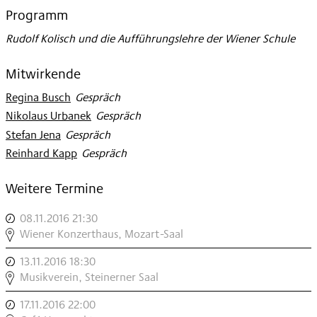
2016
Programm
Rudolf Kolisch und die Aufführungslehre der Wiener Schule
Mitwirkende
Regina Busch
:
Gespräch
Nikolaus Urbanek
:
Gespräch
Stefan Jena
:
Gespräch
Reinhard Kapp
:
Gespräch
Weitere Termine
08.11.2016 21:30
,
SIR
Wiener Konzerthaus, Mozart-Saal
HARRISON
13.11.2016 18:30
,
BIRTWISTLE
MDW
Musikverein, Steinerner Saal
IN
RAHMENHANDLUNG:
CONVERSATION
17.11.2016 22:00
,
FRIEDRICH
WITH