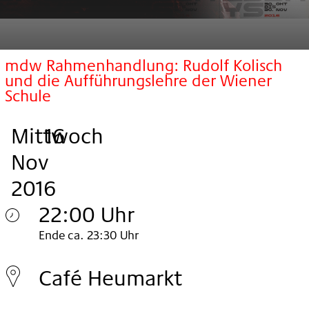
mdw Rahmenhandlung: Rudolf Kolisch
und die Aufführungslehre der Wiener
Schule
Mittwoch
,
.
.
16
Nov
2016
22:00 Uhr
Mittwoch
Ende ca. 23:30 Uhr
16.
Café Heumarkt
Nov