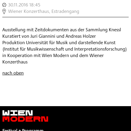
MUSIK,
KURATOR
30.11.2016 18:45
,
VERMITTLER
AUTOR,
,
LOTHAR
Wiener Konzerthaus, Estradengang
NEUER
KOMPONIST,
KNESSL:
MUSIK,
KURATOR
VERMITTLER
AUTOR,
,
Ausstellung mit Zeitdokumenten aus der Sammlung Knessl
NEUER
KOMPONIST,
Kuratiert von Juri Giannini und Andreas Holzer
MUSIK,
KURATOR
Produktion Universität für Musik und darstellende Kunst
AUTOR,
,
(Institut für Musikwissenschaft und Interpretationsforschung)
KOMPONIST,
in Kooperation mit Wien Modern und dem Wiener
KURATOR
Konzerthaus
,
nach oben
Wien
Modern
Festival + Programm