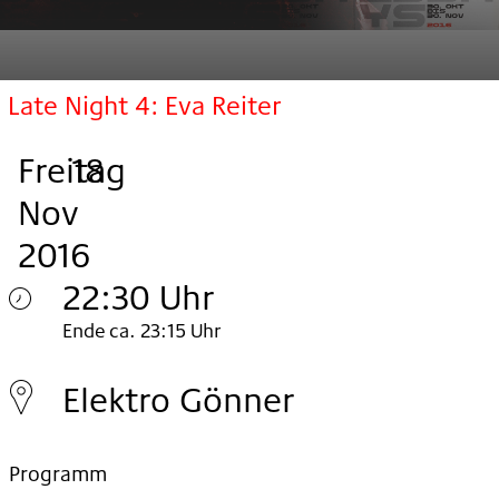
Late Night 4: Eva Reiter
Freitag
,
.
.
18
Nov
2016
22:30 Uhr
Freitag
Ende ca. 23:15 Uhr
18.
Elektro Gönner
Nov
2016
Programm