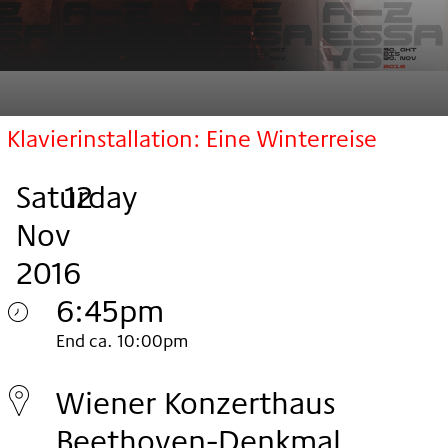
Klavierinstallation: Eine Winterreise
Saturday
,
.
.
12
Nov
2016
6:45pm
Saturday
End ca. 10:00pm
12.
Wiener Konzerthaus
Nov
Beethoven-Denkmal