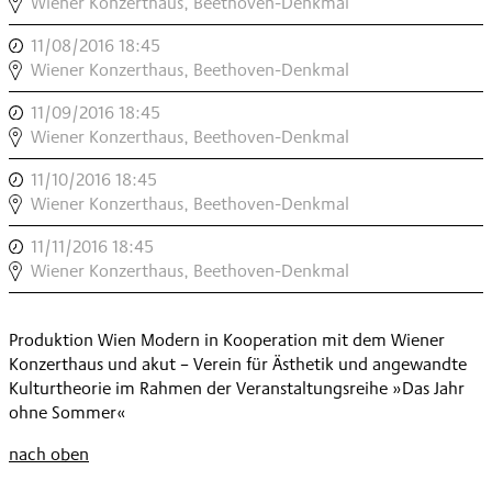
KLAVIERINSTALLATION:
Wiener Konzerthaus, Beethoven-Denkmal
,
EINE
11/08/2016 18:45
,
WINTERREISE
KLAVIERINSTALLATION:
Wiener Konzerthaus, Beethoven-Denkmal
,
EINE
11/09/2016 18:45
,
WINTERREISE
KLAVIERINSTALLATION:
Wiener Konzerthaus, Beethoven-Denkmal
,
EINE
11/10/2016 18:45
,
WINTERREISE
KLAVIERINSTALLATION:
Wiener Konzerthaus, Beethoven-Denkmal
,
EINE
11/11/2016 18:45
,
WINTERREISE
KLAVIERINSTALLATION:
Wiener Konzerthaus, Beethoven-Denkmal
,
EINE
WINTERREISE
Produktion Wien Modern in Kooperation mit dem Wiener
,
Konzerthaus und akut – Verein für Ästhetik und angewandte
Kulturtheorie im Rahmen der Veranstaltungsreihe »Das Jahr
ohne Sommer«
nach oben