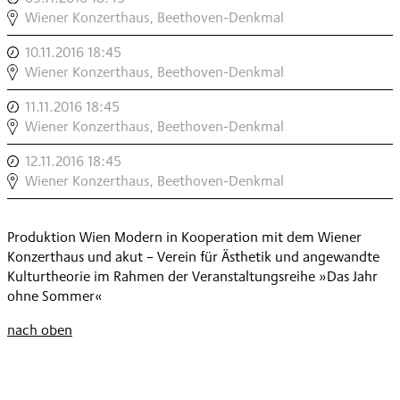
WINTERREISE
KLAVIERINSTALLATION:
Wiener Konzerthaus, Beethoven-Denkmal
,
EINE
10.11.2016 18:45
,
WINTERREISE
KLAVIERINSTALLATION:
Wiener Konzerthaus, Beethoven-Denkmal
,
EINE
11.11.2016 18:45
,
WINTERREISE
KLAVIERINSTALLATION:
Wiener Konzerthaus, Beethoven-Denkmal
,
EINE
12.11.2016 18:45
,
WINTERREISE
KLAVIERINSTALLATION:
Wiener Konzerthaus, Beethoven-Denkmal
,
EINE
WINTERREISE
Produktion Wien Modern in Kooperation mit dem Wiener
,
Konzerthaus und akut – Verein für Ästhetik und angewandte
Kulturtheorie im Rahmen der Veranstaltungsreihe »Das Jahr
ohne Sommer«
nach oben