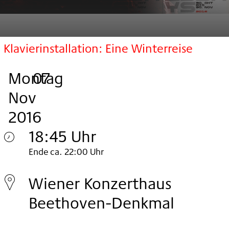
Klavierinstallation: Eine Winterreise
Montag
,
.
.
07
Nov
2016
18:45 Uhr
Montag
Ende ca. 22:00 Uhr
07.
Wiener Konzerthaus
Nov
Beethoven-Denkmal
2016