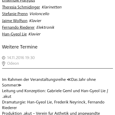
Ensemble Platypus
Theresia Schmidinger
:
Klarinetten
Stefanie Prenn
:
Violoncello
Jaime Wolfson
:
Klavier
Fernando Riederer
:
Elektronik
Han-Gyeol Lie
:
Klavier
Weitere Termine
14.11.2016 19:30
,
EXCUSE
Odeon
MY
DUST
Im Rahmen der Veranstaltungsreihe ≪Das Jahr ohne
2:
Sommer≫
DE
Leitung und Konzeption: Gabriele Geml und Han-Gyeol Lie /
TERRAE
.akut
FINE
Dramaturgie: Han-Gyeol Lie, Frederik Neyrinck, Fernando
,
Riederer
Produktion .akut – Verein fur Asthetik und angewandte