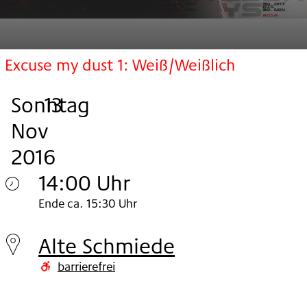
Excuse my dust 1: Weiß/Weißlich
Sonntag
,
.
.
13
Nov
2016
14:00 Uhr
Sonntag
Ende ca. 15:30 Uhr
13.
Alte Schmiede
Nov
barrierefrei
2016