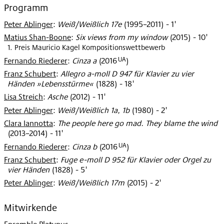
Programm
Peter Ablinger
:
Weiß/Weißlich 17e
(
1995–2011
)
- 1'
Matius Shan-Boone
:
Six views from my window
(
2015
)
- 10'
1. Preis Mauricio Kagel Kompositionswettbewerb
UA
Fernando Riederer
:
Cinza a
(
2016
)
Franz Schubert
:
Allegro a-moll D 947 für Klavier zu vier
Händen »Lebensstürme«
(
1828
)
- 18'
Lisa Streich
:
Asche
(
2012
)
- 11'
Peter Ablinger
:
Weiß/Weißlich 1a, 1b
(
1980
)
- 2'
Clara Iannotta
:
The people here go mad. They blame the wind
(
2013–2014
)
- 11'
UA
Fernando Riederer
:
Cinza b
(
2016
)
Franz Schubert
:
Fuge e-moll D 952 für Klavier oder Orgel zu
vier Händen
(
1828
)
- 5'
Peter Ablinger
:
Weiß/Weißlich 17m
(
2015
)
- 2'
Mitwirkende