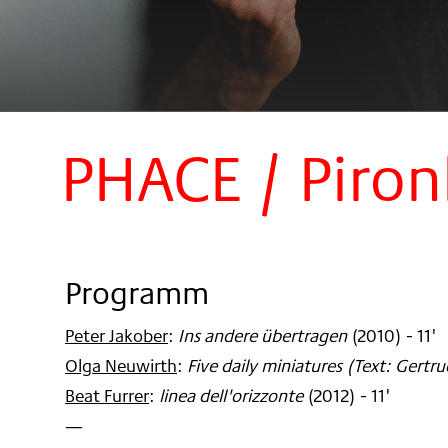
PHACE / Piron
Programm
Peter Jakober
:
Ins andere übertragen
(
2010
)
- 11'
Olga Neuwirth
:
Five daily miniatures (Text: Gertru
Beat Furrer
:
linea dell'orizzonte
(
2012
)
- 11'
—