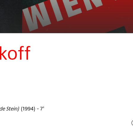
koff
de Stein)
(
1994
)
- 7'