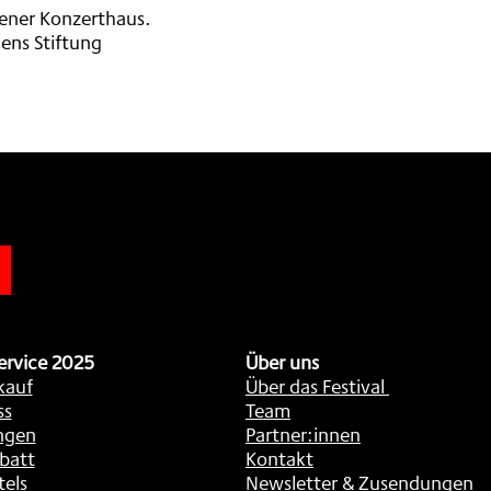
ner Konzerthaus.
ens Stiftung
n
ervice 2025
Über uns
kauf
Über das Festival
ss
Team
ngen
Partner:innen
batt
Kontakt
tels
Newsletter & Zusendungen