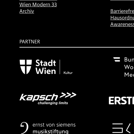
Wien Modern 33
Archiv
Barrierefre
Hausordn
Awarenes
PARTNER
Subventionsgeber
Festivalsponsor
Mit
freundlicher
Unterstützung