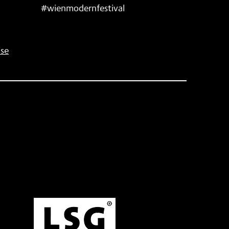
#wienmodernfestival
se