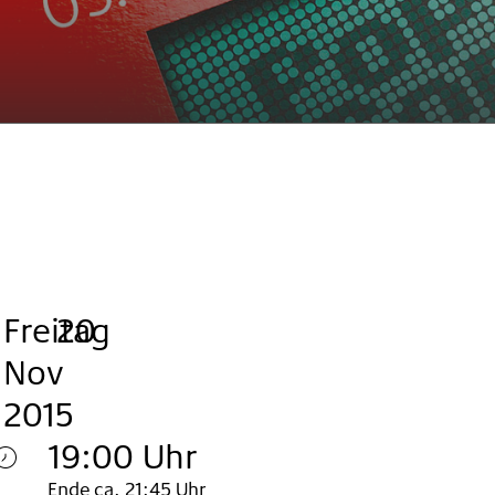
Freitag
,
.
.
20
Nov
2015
19:00 Uhr
Ende ca. 21:45 Uhr