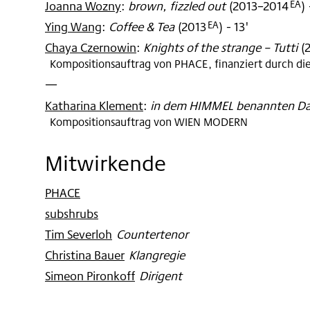
Joanna Wozny
:
brown, fizzled out
(
2013–2014
)
EA
Ying Wang
:
Coffee & Tea
(
2013
)
- 13'
EA
Chaya Czernowin
:
Knights of the strange – Tutti
(
Kompositionsauftrag von PHACE, finanziert durch die
—
Katharina Klement
:
in dem HIMMEL benannten Da
Kompositionsauftrag von WIEN MODERN
Mitwirkende
PHACE
subshrubs
Tim Severloh
:
Countertenor
Christina Bauer
:
Klangregie
Simeon Pironkoff
:
Dirigent