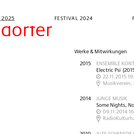
L 2025
FESTIVAL 2024
ndorfer
Werke & Mitwirkungen
2015
ENSEMBLE KONT
Electric Psi
(
201
22.11.2015 19
,
Musikverein,
2014
JUNGE MUSIK
Some Nights, N
09.11.2014 1
,
RadioKulturh
2010
ALTE SCHMIEDE I