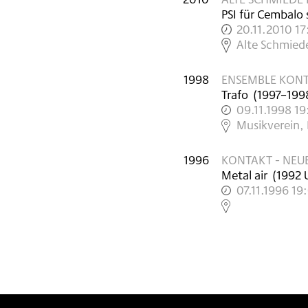
PSI für Cembalo 
20.11.2010 1
,
Alte Schmied
1998
ENSEMBLE KONT
Trafo
(
1997–199
09.11.1998 19
,
Musikverein,
1996
KONTAKT - NEU
Metal air
(
1992
07.11.1996 19
,