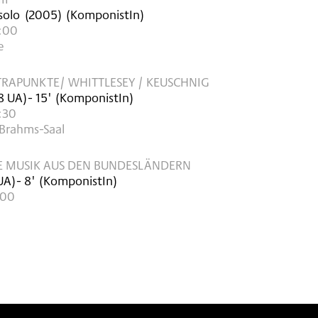
solo
(
2005
)
(KomponistIn)
7:00
e
RAPUNKTE/ WHITTLESEY / KEUSCHNIG
8
UA
)
- 15'
(KomponistIn)
:30
 Brahms-Saal
E MUSIK AUS DEN BUNDESLÄNDERN
UA
)
- 8'
(KomponistIn)
:00