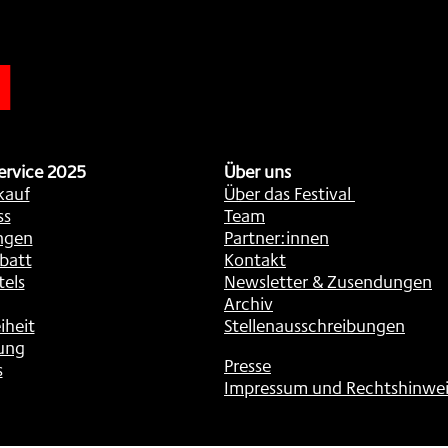
n
ervice 2025
Über uns
kauf
Über das Festival
ss
Team
ngen
Partner:innen
batt
Kontakt
tels
Newsletter & Zusendungen
Archiv
iheit
Stellenausschreibungen
ung
Presse
s
Impressum und Rechtshinwei