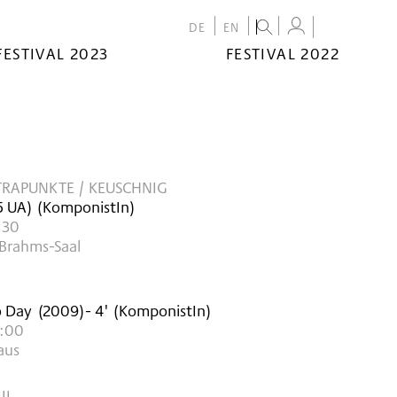
DE
EN
FESTIVAL 2023
FESTIVAL 2022
RAPUNKTE / KEUSCHNIG
5
UA
)
(KomponistIn)
:30
 Brahms-Saal
o Day
(
2009
)
- 4'
(KomponistIn)
6:00
aus
II