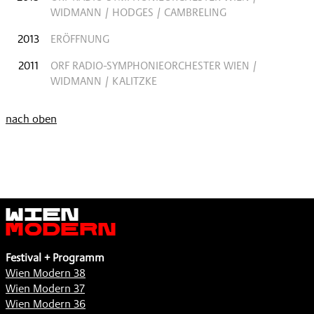
WIDMANN / HODGES / CAMBRELING
2013
ERÖFFNUNG
2011
ORF RADIO-SYMPHONIEORCHESTER WIEN /
WIDMANN / KALITZKE
nach oben
Wien
Modern
Festival + Programm
Wien Modern 38
Wien Modern 37
Wien Modern 36