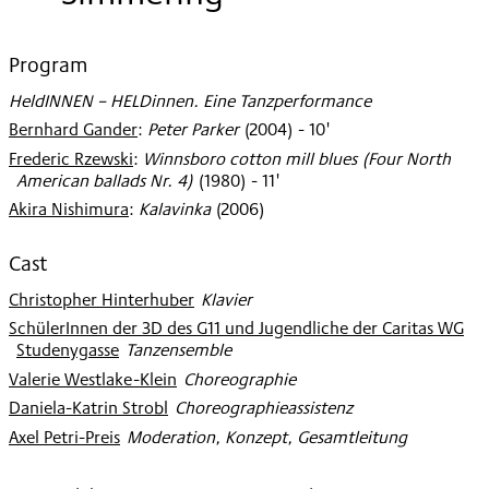
2014
Program
HeldINNEN – HELDinnen. Eine Tanzperformance
Bernhard Gander
:
Peter Parker
(
2004
)
- 10'
Frederic Rzewski
:
Winnsboro cotton mill blues (Four North
American ballads Nr. 4)
(
1980
)
- 11'
Akira Nishimura
:
Kalavinka
(
2006
)
Cast
Christopher Hinterhuber
:
Klavier
SchülerInnen der 3D des G11 und Jugendliche der Caritas WG
Studenygasse
:
Tanzensemble
Valerie Westlake-Klein
:
Choreographie
Daniela-Katrin Strobl
:
Choreographieassistenz
Axel Petri-Preis
:
Moderation, Konzept, Gesamtleitung