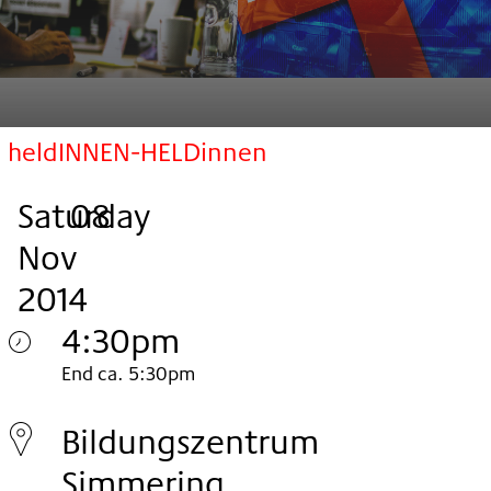
heldINNEN-HELDinnen
Saturday
,
.
.
08
Nov
2014
4:30pm
Saturday
End ca. 5:30pm
08.
Bildungszentrum
Nov
Simmering