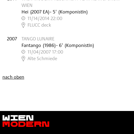
WIEN
Hei
(
2007
EA
)
- 5'
(KomponistIn)
11/14/2014 22:00
,
FLUCC deck
2007
TANGO LUNAIRE
Fantango
(
1986
)
- 6'
(KomponistIn)
11/04/2007 17:00
,
Alte Schmiede
nach oben
Wien
Modern