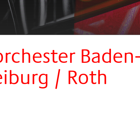
orchester Baden
iburg / Roth