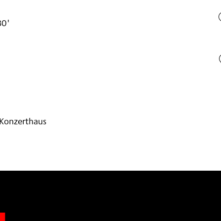
30'
Konzerthaus
n