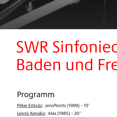
SWR Sinfonie
Baden und Fre
Programm
Péter Eötvös
:
zeroPoints
(
1999
)
- 15'
Iannis Xenakis
:
Alax
(
1985
)
- 20'