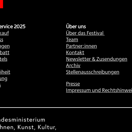
ervice 2025
Über uns
kauf
Über das Festival
ss
Team
ngen
Partner:innen
batt
Kontakt
tels
Newsletter & Zusendungen
Archiv
iheit
Stellenausschreibungen
ung
Presse
s
Impressum und Rechtshinwei