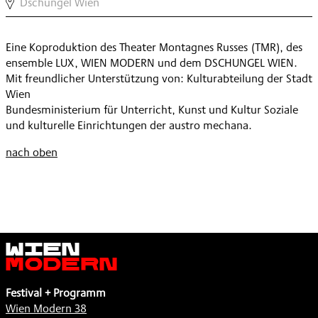
DSCHUNGEL
Dschungel Wien
»DAS
ALTEN
WIEN
MÄRCHEN
MANN«
MODERN
VOM
,
Eine Koproduktion des Theater Montagnes Russes (TMR), des
»DAS
ALTEN
ensemble LUX, WIEN MODERN und dem DSCHUNGEL WIEN.
MÄRCHEN
MANN«
Mit freundlicher Unterstützung von: Kulturabteilung der Stadt
VOM
,
Wien
ALTEN
Bundesministerium für Unterricht, Kunst und Kultur Soziale
MANN«
und kulturelle Einrichtungen der austro mechana.
,
nach oben
Wien
Modern
Festival + Programm
Wien Modern 38