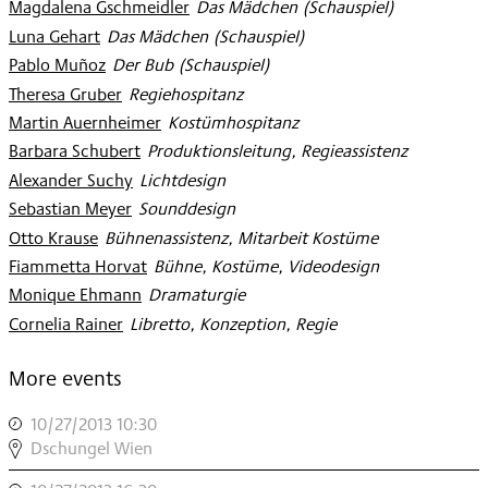
Magdalena Gschmeidler
:
Das Mädchen (Schauspiel)
Luna Gehart
:
Das Mädchen (Schauspiel)
Pablo Muñoz
:
Der Bub (Schauspiel)
Theresa Gruber
:
Regiehospitanz
Martin Auernheimer
:
Kostümhospitanz
Barbara Schubert
:
Produktionsleitung, Regieassistenz
Alexander Suchy
:
Lichtdesign
Sebastian Meyer
:
Sounddesign
Otto Krause
:
Bühnenassistenz, Mitarbeit Kostüme
Fiammetta Horvat
:
Bühne, Kostüme, Videodesign
Monique Ehmann
:
Dramaturgie
Cornelia Rainer
:
Libretto, Konzeption, Regie
More events
10/27/2013 10:30
,
DSCHUNGEL
Dschungel Wien
WIEN