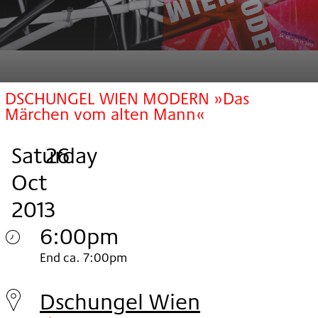
DSCHUNGEL WIEN MODERN »Das
Märchen vom alten Mann«
Saturday
,
.
.
26
Oct
2013
6:00pm
Saturday
End ca. 7:00pm
26.
Dschungel Wien
Oct