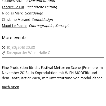
Youness Anzane
:
Dokumentation
Fabrice Le Fur
:
Technische Leitung
Nicolas Marc
:
Lichtdesign
Ghislaine Morand
:
Sounddesign
Maud Le Pladec
:
Choreographie, Konzept
More events
10/30/2013 20:30
,
DEMOCRACY
Tanzquartier Wien, Halle G
(WORK
IN
Eine Produktion für das Festival Mettre en Scene (Premiere im
PROGRESS)
November 2013), in Koproduktion mit WIEN MODERN und
,
dem Tanzquartier Wien, mit Unterstützung von modul-dance.
nach oben