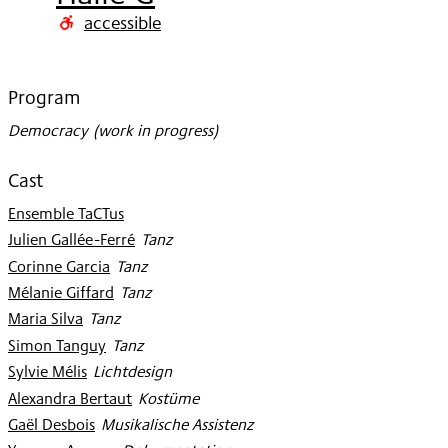
2013
accessible
Program
Democracy (work in progress)
Cast
Ensemble TaCTus
Julien Gallée-Ferré
:
Tanz
Corinne Garcia
:
Tanz
Mélanie Giffard
:
Tanz
Maria Silva
:
Tanz
Simon Tanguy
:
Tanz
Sylvie Mélis
:
Lichtdesign
Alexandra Bertaut
:
Kostüme
Gaël Desbois
:
Musikalische Assistenz