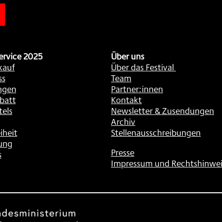
ervice 2025
Über uns
kauf
Über das Festival
ss
Team
ngen
Partner:innen
batt
Kontakt
tels
Newsletter & Zusendungen
Archiv
iheit
Stellenausschreibungen
ung
Presse
s
Impressum und Rechtshinwei