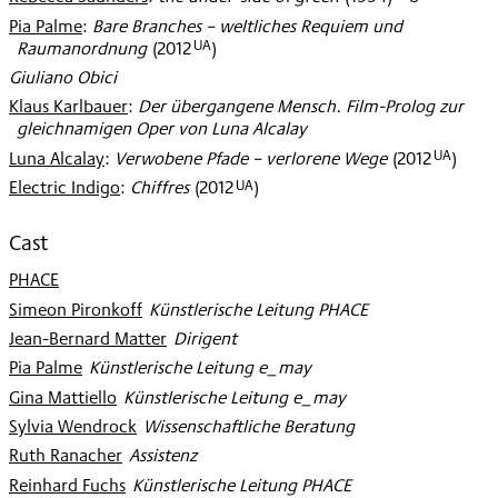
Pia Palme
:
Bare Branches – weltliches Requiem und
UA
Raumanordnung
(
2012
)
Giuliano Obici
Klaus Karlbauer
:
Der übergangene Mensch. Film-Prolog zur
gleichnamigen Oper von Luna Alcalay
UA
Luna Alcalay
:
Verwobene Pfade – verlorene Wege
(
2012
)
UA
Electric Indigo
:
Chiffres
(
2012
)
Cast
PHACE
Simeon Pironkoff
:
Künstlerische Leitung PHACE
Jean-Bernard Matter
:
Dirigent
Pia Palme
:
Künstlerische Leitung e_may
Gina Mattiello
:
Künstlerische Leitung e_may
Sylvia Wendrock
:
Wissenschaftliche Beratung
Ruth Ranacher
:
Assistenz
Reinhard Fuchs
:
Künstlerische Leitung PHACE