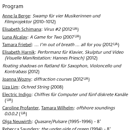
2012
Program
Anne la Berge
:
Swamp für vier Musikerinnen und
Filmprojektor
(
2010–1012
)
UA
Elisabeth Schimana
:
Virus #2
(
2012
)
UA
Luna Alcalay
:
A Game for Two
(
2007
)
UA
Tamara Friebel
:
... I'm out of breath ... all for you
(
2012
)
Elisabeth Harnik
:
Performanz für Klavier, Skulptur und Video
(Visuelle Manifestation: Hannes Priesch)
(
2012
)
floating shadows on flatland für Saxophon, Violoncello und
Kontrabass
(
2012
)
UA
Joanna Wozny
:
diffraction courses
(
2012
)
Liza Lim
:
Ochred String
(
2008
)
Electric Indigo
:
Chiffres für Computer und fünf diskrete Kanäle
UA
(
)
Caroline Profanter
,
Tamara Wilhelm
:
offshore soundings
UA
0.0.0.2
(
)
Olga Neuwirth
:
Quasare/Pulsare
(
1995–1996
)
- 8'
Rebecca Saunders
:
the under-side of green
(
1994
)
- 8'