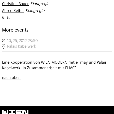
Christina Bauer
:
Klangregie
Alfred Reiter
:
Klangregie
u. a.
:
More events
10/25/2012 23:50
,
WIE
Palais Kabelwerk
WIR
WOLLEN
Eine Kooperation von WIEN MODERN mit e_may und Palais
–
Kabelwerk, in Zusammenarbeit mit PHACE
ALL
NIGHT
nach oben
LONG:
CLUB
MEETS
AVANTGARDE
,
Wien