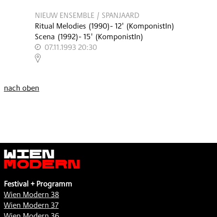
NIEUW ENSEMBLE / SPANJAARD
Ritual Melodies
(
1990
)
- 12'
(KomponistIn)
Scena
(
1992
)
- 15'
(KomponistIn)
07.11.1993 20:30
,
nach oben
Wien
Modern
Festival + Programm
Wien Modern 38
Wien Modern 37
Wien Modern 36