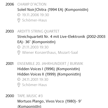
2006
CHAMP D'ACTION
Soleil Noir/Chitra
(
1994
EA
)
(KomponistIn)
19.11.2006 19:30
,
Schömer-Haus
2003
ARDITTI STRING QUARTET
Streichquartett Nr. 4 mit Live-Elektronik
(
2002–2003
EA
)
- 36'
(KomponistIn)
21.11.2003 19:30
,
Wiener Konzerthaus, Mozart-Saal
2001
ENSEMBLE 20. JAHRHUNDERT / BURWIK
Hidden Voices I
(
1996
)
(KomponistIn)
Hidden Voices II
(
1999
)
(KomponistIn)
24.11.2001 19:30
,
Schömer-Haus
2000
TAPE.MUSIC #3
Mortuos Plango, Vivos Voco
(
1980
)
- 9'
(KomponistIn)