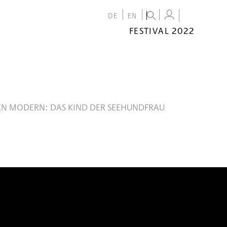
DE
EN
FESTIVAL 2022
FESTIVAL
2022
CALENDAR
VENUES
N MODERN: DAS KIND DER SEEHUNDFRAU