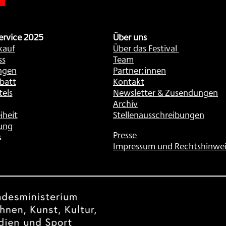
ervice 2025
Über uns
kauf
Über das Festival
ss
Team
ngen
Partner:innen
batt
Kontakt
tels
Newsletter & Zusendungen
Archiv
iheit
Stellenausschreibungen
ung
Presse
s
Impressum und Rechtshinwei