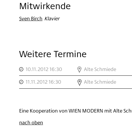
Mitwirkende
Sven Birch
:
Klavier
Weitere Termine
,
ALTE
10.11.2012 16:30
Alte Schmiede
SCHMIEDE
,
ALTE
II
11.11.2012 16:30
Alte Schmiede
SCHMIEDE
,
III
,
Eine Kooperation von WIEN MODERN mit Alte Sc
nach oben