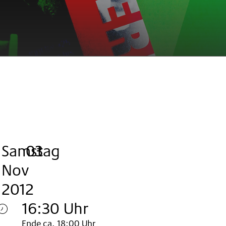
Samstag
,
.
.
03
Nov
2012
16:30 Uhr
Ende ca. 18:00 Uhr