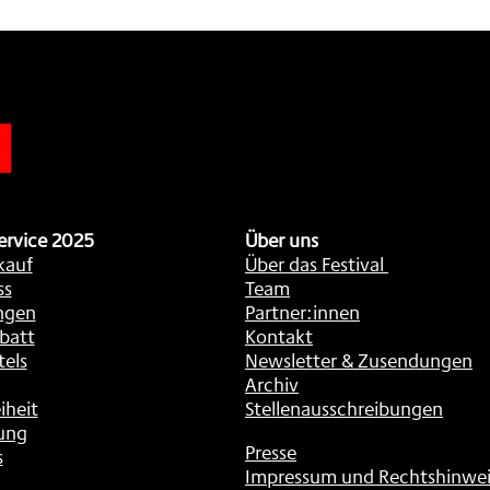
n
ervice 2025
Über uns
kauf
Über das Festival
ss
Team
ngen
Partner:innen
batt
Kontakt
tels
Newsletter & Zusendungen
Archiv
iheit
Stellenausschreibungen
ung
Presse
s
Impressum und Rechtshinwei