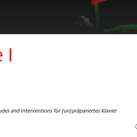
 I
udes and Interventions für (un)präpariertes Klavier