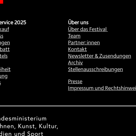
ervice 2025
Über uns
kauf
Über das Festival
ss
Team
ngen
Partner:innen
batt
Kontakt
tels
Newsletter & Zusendungen
Archiv
iheit
Stellenausschreibungen
ung
Presse
s
Impressum und Rechtshinwei