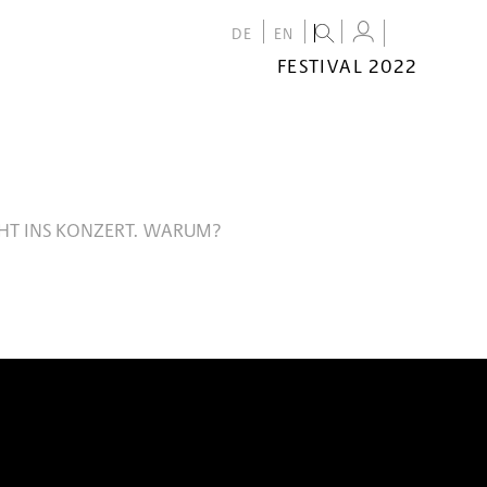
DE
EN
FESTIVAL 2022
FESTIVAL
2022
CALENDAR
VENUES
EHT INS KONZERT. WARUM?