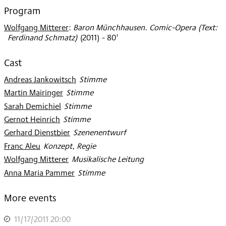
2011
Program
Wolfgang Mitterer
:
Baron Münchhausen. Comic-Opera (Text:
Ferdinand Schmatz)
(
2011
)
- 80'
Cast
Andreas Jankowitsch
:
Stimme
Martin Mairinger
:
Stimme
Sarah Demichiel
:
Stimme
Gernot Heinrich
:
Stimme
Gerhard Dienstbier
:
Szenenentwurf
Franc Aleu
:
Konzept, Regie
Wolfgang Mitterer
:
Musikalische Leitung
Anna Maria Pammer
:
Stimme
More events
11/17/2011 20:00
,