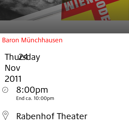
Baron Münchhausen
Thursday
,
.
.
24
Nov
2011
8:00pm
Thursday
End ca. 10:00pm
24.
Rabenhof Theater
Nov