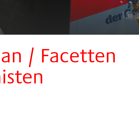
an / Facetten
isten