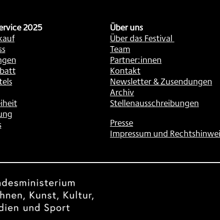
ervice 2025
Über uns
kauf
Über das Festival
ss
Team
ngen
Partner:innen
batt
Kontakt
tels
Newsletter & Zusendungen
Archiv
iheit
Stellenausschreibungen
ung
Presse
s
Impressum und Rechtshinwei