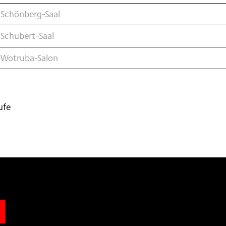
 Schönberg-Saal
 Schubert-Saal
 Wotruba-Salon
ufe
n