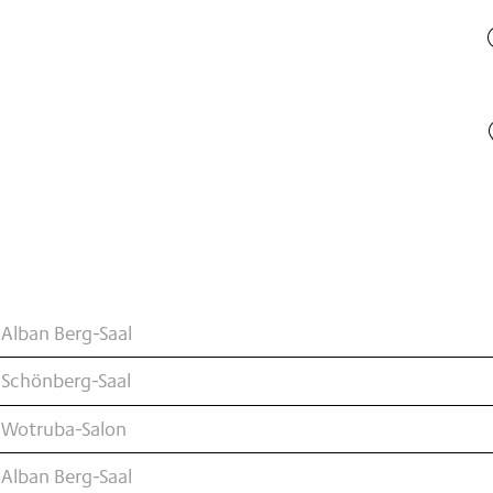
Alban Berg-Saal
 Schönberg-Saal
 Wotruba-Salon
Alban Berg-Saal