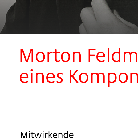
Morton Feldm
eines Kompon
Mitwirkende