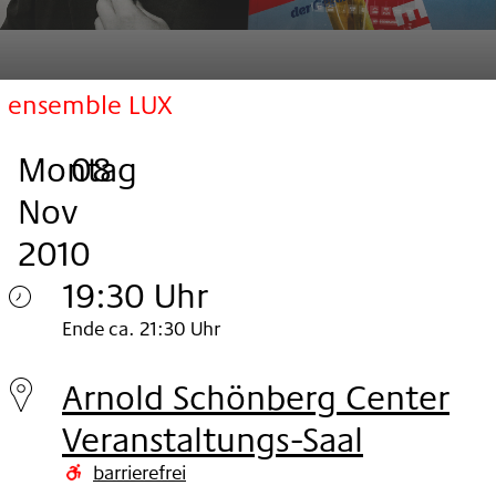
ensemble LUX
Montag
,
.
.
08
Nov
2010
19:30 Uhr
Montag
Ende ca. 21:30 Uhr
08.
Arnold Schönberg Center
Nov
Veranstaltungs-Saal
2010
barrierefrei