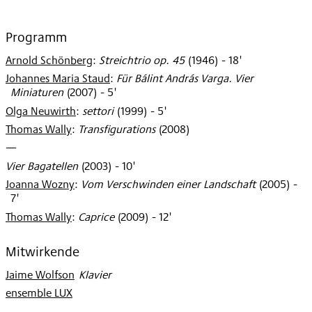
Programm
Arnold Schönberg
:
Streichtrio op. 45
(
1946
)
- 18'
Johannes Maria Staud
:
Für Bálint András Varga. Vier
Miniaturen
(
2007
)
- 5'
Olga Neuwirth
:
settori
(
1999
)
- 5'
Thomas Wally
:
Transfigurations
(
2008
)
—
Vier Bagatellen
(
2003
)
- 10'
Joanna Wozny
:
Vom Verschwinden einer Landschaft
(
2005
)
-
7'
Thomas Wally
:
Caprice
(
2009
)
- 12'
Mitwirkende
Jaime Wolfson
:
Klavier
ensemble LUX