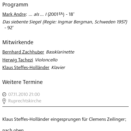
Programm
EA
Mark Andre
:
… als … I
(
2001
)
- 18'
Das siebente Siegel (Regie: Ingmar Bergman, Schweden 1957)
- 92'
Mitwirkende
Bernhard Zachhuber
:
Bassklarinette
Herwig Tachezi
:
Violoncello
Klaus Steffes-Holländer
:
Klavier
Weitere Termine
07.11.2010 21:00
,
DAS
Ruprechtskirche
SIEBENTE
SIEGEL
Klaus Steffes-Holländer eingesprungen für Clemens Zeilinger;
,
nach oben