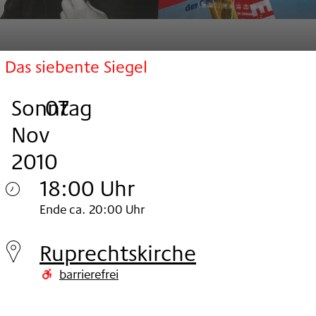
Das siebente Siegel
Sonntag
,
.
.
07
Nov
2010
18:00 Uhr
Sonntag
Ende ca. 20:00 Uhr
07.
Ruprechtskirche
Nov
barrierefrei
2010