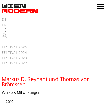
Inhalt
springen
zur
Navig
DE
EN
FESTIVAL 2025
FESTIVAL 2024
FESTIVAL 2023
FESTIVAL 2022
Filter
Markus D. Reyhani und Thomas von
Brömssen
Werke & Mitwirkungen
2010