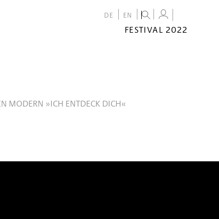
DE
EN
FESTIVAL 2022
FESTIVAL
2022
CALENDAR
VENUES
N MODERN »ICH ENTDECK DICH«