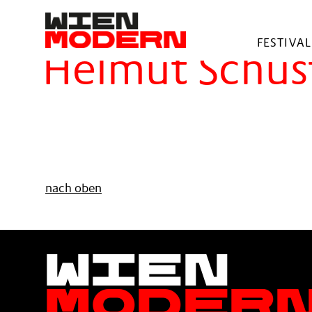
springen
Filter
FESTIVAL
Helmut Schus
nach oben
Wien
Moder