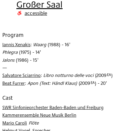
Großer Saal
2009
accessible
Program
Iannis Xenakis
:
Waarg
(
1988
)
- 16'
Phlegra
(
1975
)
- 14'
Jalons
(
1986
)
- 15'
—
EA
Salvatore Sciarrino
:
Libro notturno delle voci
(
2009
)
EA
Beat Furrer
:
Apon (Text: Händl Klaus)
(
2009
)
- 20'
Cast
SWR Sinfonieorchester Baden-Baden und Freiburg
Kammerensemble Neue Musik Berlin
Mario Caroli
:
Flöte
Helmut Vogel
:
Sprecher