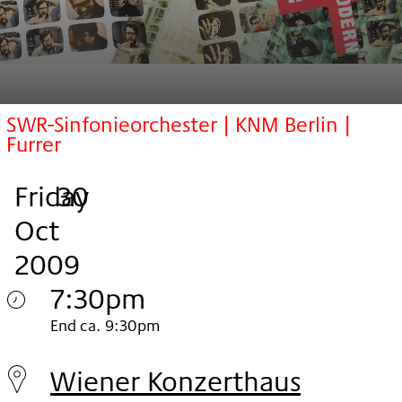
SWR-Sinfonieorchester | KNM Berlin |
Furrer
Friday
,
.
.
30
Oct
2009
7:30pm
Friday
End ca. 9:30pm
30.
Wiener Konzerthaus
Oct