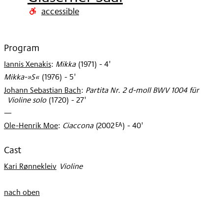
2009
accessible
Program
Iannis Xenakis
:
Mikka
(
1971
)
- 4'
Mikka-»S«
(
1976
)
- 5'
Johann Sebastian Bach
:
Partita Nr. 2 d-moll BWV 1004 für
Violine solo
(
1720
)
- 27'
—
EA
Ole-Henrik Moe
:
Ciaccona
(
2002
)
- 40'
Cast
Kari Rønnekleiv
:
Violine
nach oben