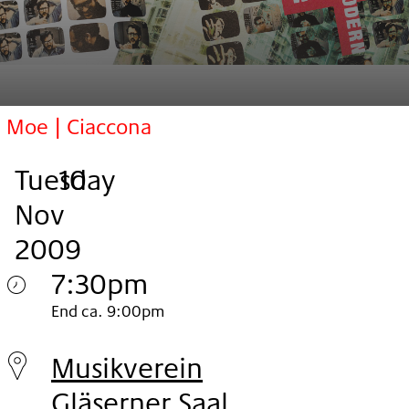
Moe | Ciaccona
Tuesday
,
.
.
10
Nov
2009
7:30pm
Tuesday
End ca. 9:00pm
10.
Musikverein
Nov
Gläserner Saal