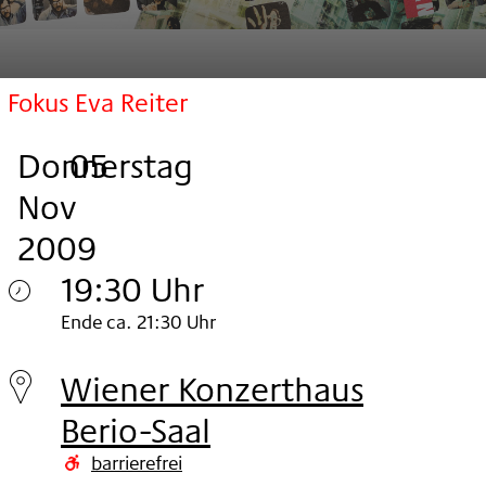
Fokus Eva Reiter
Donnerstag
,
.
.
05
Nov
2009
19:30 Uhr
Donnerstag
Ende ca. 21:30 Uhr
05.
Wiener Konzerthaus
Nov
Berio-Saal
2009
barrierefrei