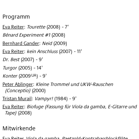
Programm
Eva Reiter
:
Tourette
(
2008
)
- 7'
Bénard Experiment #1
(
2008
)
Bernhard Gander
:
Neid
(
2009
)
Eva Reiter
:
kein Anschluss
(
2007
)
- 11'
Dr. Best
(
2007
)
- 9'
Turgor
(
2005
)
- 14'
UA
Konter
(
2009
)
- 9'
Peter Ablinger
:
Kleine Trommel und UKW-Rauschen
(Conceptio)
(
2000
)
Tristan Murail
:
Vampyr!
(
1984
)
- 9'
Eva Reiter
:
Biofuge (Fassung für Viola da gamba, E-Gitarre und
Tape)
(
2008
)
Mitwirkende
Eva Reiter
:
Viola da gamba, Paetzold-Kontrabassblockflöte