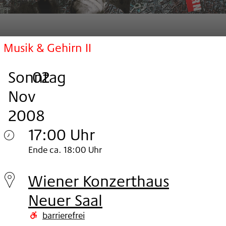
Musik & Gehirn II
Sonntag
,
.
.
02
Nov
2008
17:00 Uhr
Sonntag
Ende ca. 18:00 Uhr
02.
Wiener Konzerthaus
Nov
Neuer Saal
2008
barrierefrei