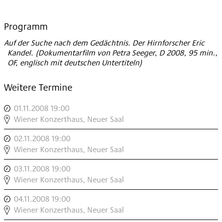
Programm
Auf der Suche nach dem Gedächtnis. Der Hirnforscher Eric
Kandel. (Dokumentarfilm von Petra Seeger, D 2008, 95 min.,
OF, englisch mit deutschen Untertiteln)
Weitere Termine
01.11.2008 19:00
,
MUSIK
Wiener Konzerthaus, Neuer Saal
&
02.11.2008 19:00
,
GEHIRN
MUSIK
Wiener Konzerthaus, Neuer Saal
I
&
,
03.11.2008 19:00
,
GEHIRN
MUSIK
Wiener Konzerthaus, Neuer Saal
III
&
,
04.11.2008 19:00
,
GEHIRN
MUSIK
Wiener Konzerthaus, Neuer Saal
IV
&