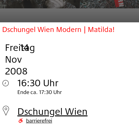
Dschungel Wien Modern | Matilda!
Freitag
,
.
.
14
Nov
2008
16:30 Uhr
Freitag
Ende ca. 17:30 Uhr
14.
Dschungel Wien
Nov
barrierefrei
2008