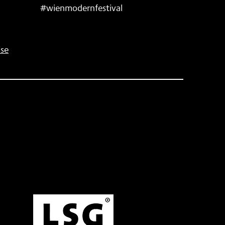
#wienmodernfestival
se