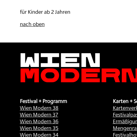
AL
LA
für Kinder ab 2 Jahren
DI
,
LA
nach oben
,
Wien
Moder
Festival + Programm
Karten + S
Wien Modern 38
Kartenver
Wien Modern 37
Festivalpa
Wien Modern 36
Ermäßigu
Wien Modern 35
Mengenra
Wien Modern 34
Festivalho