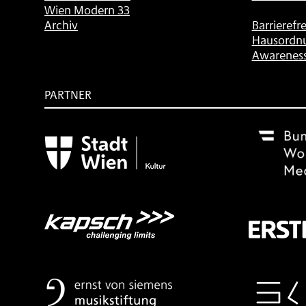
Wien Modern 33
Archiv
Barrierefre
Hausordn
Awarenes
PARTNER
Subventionsgeber
Festivalsponsor
Mit
freundlicher
Unterstützung