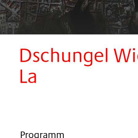
Dschungel Wie
La
Programm