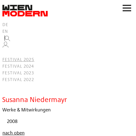
Inhalt
springen
zur
Navig
DE
EN
FESTIVAL 2025
FESTIVAL 2024
FESTIVAL 2023
FESTIVAL 2022
Filter
Susanna Niedermayr
Werke & Mitwirkungen
2008
nach oben