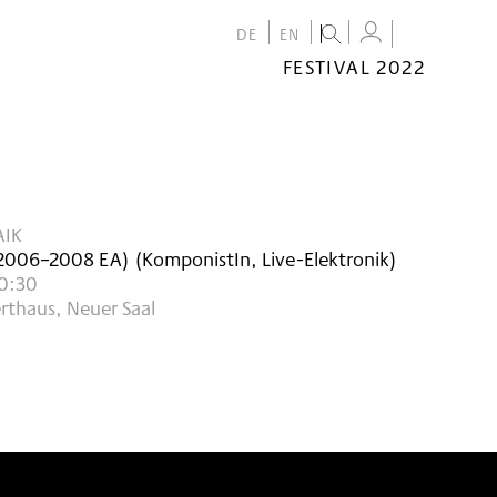
DE
EN
FESTIVAL 2022
FESTIVAL
2022
CALENDAR
VENUES
AIK
2006–2008
EA
)
(KomponistIn, Live-Elektronik)
0:30
rthaus, Neuer Saal