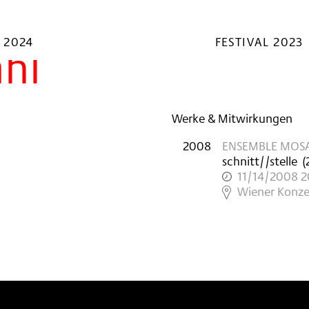
 2024
FESTIVAL 2023
hl
Werke & Mitwirkungen
2008
ENSEMBLE MOS
schnitt//stelle
(
11/14/2008 2
,
Wiener Konze