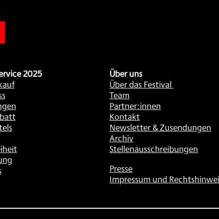
n
ervice 2025
Über uns
kauf
Über das Festival
ss
Team
ngen
Partner:innen
batt
Kontakt
tels
Newsletter & Zusendungen
Archiv
iheit
Stellenausschreibungen
ung
Presse
s
Impressum und Rechtshinwei