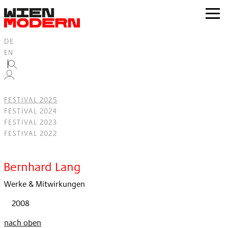
Inhalt
springen
zur
Navig
DE
EN
FESTIVAL 2025
FESTIVAL 2024
FESTIVAL 2023
FESTIVAL 2022
Filter
Bernhard Lang
Werke & Mitwirkungen
2008
nach oben