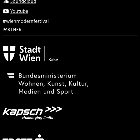
Soundcloud
Youtube
#wienmodernfestival
PARTNER
Subventionsgeber
Festivalsponsor