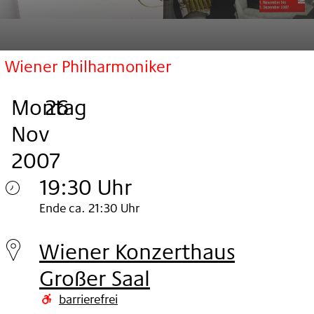
Wiener Philharmoniker
Montag
,
.
.
26
Nov
2007
19:30 Uhr
Montag
Ende ca. 21:30 Uhr
26.
Wiener Konzerthaus
Nov
Großer Saal
2007
barrierefrei