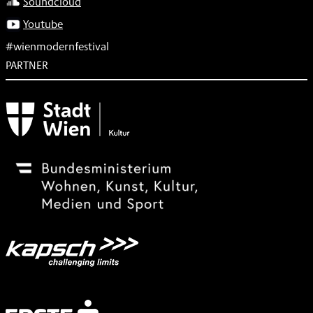
Soundcloud
Youtube
#wienmodernfestival
PARTNER
Subventionsgeber
Festivalsponsor