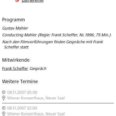
Programm
Gustav Mahler
Conducting Mahler (Regie: Frank Scheffer, NL 1996, 75 Min.)
Nach den Filmvorführungen finden Gespräche mit Frank
Scheffer statt
Mitwirkende
Frank Scheffer
:
Gespräch
Weitere Termine
08.11.2007 20:00
,
FILMFESTIVAL:
Wiener Konzerthaus, Neuer Saal
RETROSPEKTIVE
08.11.2007 22:00
,
FRANK
FILMFESTIVAL:
Wiener Konzerthaus, Neuer Saal
SCHEFFER