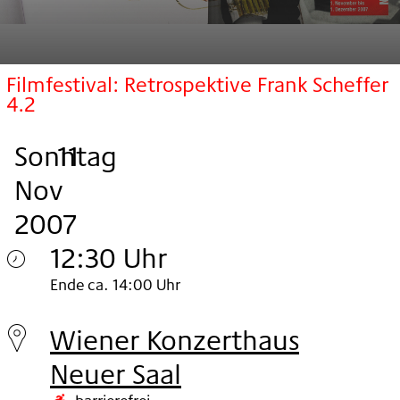
Filmfestival: Retrospektive Frank Scheffer
4.2
Sonntag
,
.
.
11
Nov
2007
12:30 Uhr
Sonntag
Ende ca. 14:00 Uhr
11.
Wiener Konzerthaus
Nov
Neuer Saal
2007
barrierefrei