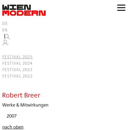
Inhalt
springen
zur
Navig
DE
EN
FESTIVAL 2025
FESTIVAL 2024
FESTIVAL 2023
FESTIVAL 2022
Filter
Robert Breer
Werke & Mitwirkungen
2007
nach oben