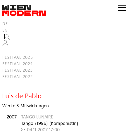
Inhalt
springen
zur
Navig
DE
EN
FESTIVAL 2025
FESTIVAL 2024
FESTIVAL 2023
FESTIVAL 2022
Filter
Luis de Pablo
Werke & Mitwirkungen
2007
TANGO LUNAIRE
Tango
(
1996
)
(KomponistIn)
04.11.2007 17:00