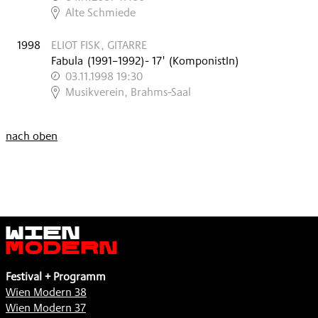
,
Alte Schmiede
1998
ELIOT FISK, GITARRE
Fabula
(
1991–1992
)
- 17'
(KomponistIn)
03.11.1998 19:30
,
Musikverein, Brahms-Saal
nach oben
Wien
Modern
Festival + Programm
Wien Modern 38
Wien Modern 37