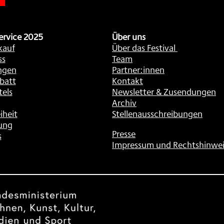
ervice 2025
Über uns
kauf
Über das Festival
ss
Team
ngen
Partner:innen
batt
Kontakt
tels
Newsletter & Zusendungen
Archiv
iheit
Stellenausschreibungen
ung
Presse
s
Impressum und Rechtshinwei