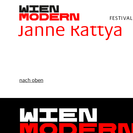
springen
Filter
FESTIVAL
Janne Rättyä
nach oben
Wien
Moder