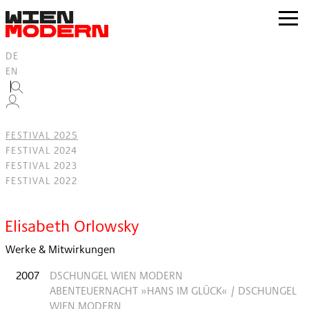
Inhalt
springen
zur
Navig
DE
EN
FESTIVAL 2025
FESTIVAL 2024
FESTIVAL 2023
FESTIVAL 2022
Filter
Elisabeth Orlowsky
Werke & Mitwirkungen
2007
DSCHUNGEL WIEN MODERN
ABENTEUERNACHT »HANS IM GLÜCK« / DSCHUNGEL
WIEN MODERN