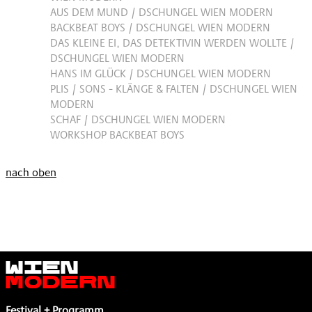
AUS DEM MUND / DSCHUNGEL WIEN MODERN
BACKBEAT BOYS / DSCHUNGEL WIEN MODERN
DAS KLEINE EI, DAS DETEKTIVIN WERDEN WOLLTE /
DSCHUNGEL WIEN MODERN
HANS IM GLÜCK / DSCHUNGEL WIEN MODERN
PLIS / SONS - KLÄNGE & FALTEN / DSCHUNGEL WIEN
MODERN
SCHAF / DSCHUNGEL WIEN MODERN
WORKSHOP BACKBEAT BOYS
nach oben
Wien
Modern
Festival + Programm