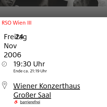
RSO Wien III
Freitag
,
.
.
24
Nov
2006
19:30 Uhr
Freitag
Ende ca. 21:19 Uhr
24.
Wiener Konzerthaus
Nov
Großer Saal
2006
barrierefrei