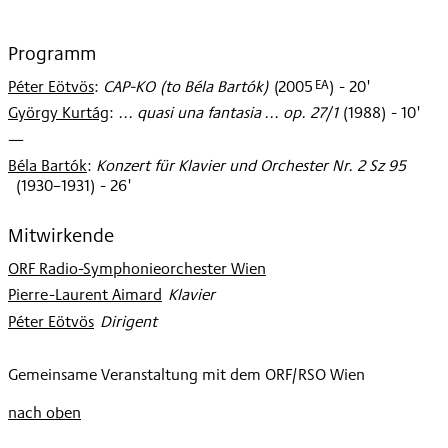
Programm
EA
Péter Eötvös
:
CAP-KO (to Béla Bartók)
(
2005
)
- 20'
György Kurtág
:
... quasi una fantasia ... op. 27/1
(
1988
)
- 10'
—
Béla Bartók
:
Konzert für Klavier und Orchester Nr. 2 Sz 95
(
1930–1931
)
- 26'
Mitwirkende
ORF Radio-Symphonieorchester Wien
Pierre-Laurent Aimard
:
Klavier
Péter Eötvös
:
Dirigent
Gemeinsame Veranstaltung mit dem ORF/RSO Wien
nach oben