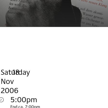
Saturday
,
.
.
18
Nov
2006
5:00pm
End ca. 7:00pm