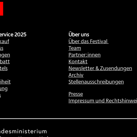
ervice 2025
Über uns
kauf
Über das Festival
ss
Team
ngen
Partner:innen
batt
Kontakt
tels
Newsletter & Zusendungen
Archiv
iheit
Stellenausschreibungen
ung
Presse
s
Impressum und Rechtshinwei