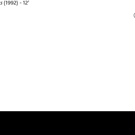
s
(
1992
)
- 12'
n