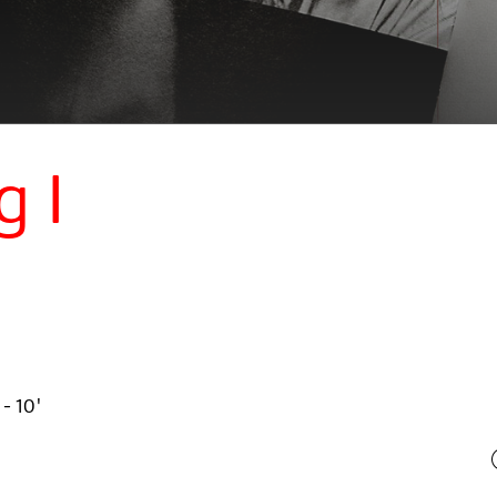
g I
- 10'