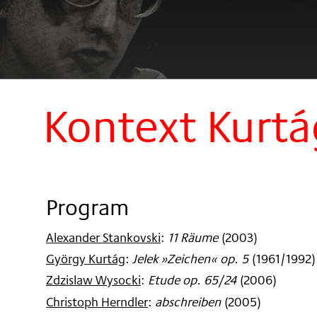
Kontext Kurtá
Program
Alexander Stankovski
:
11 Räume
(
2003
)
György Kurtág
:
Jelek »Zeichen« op. 5
(
1961/1992
)
Zdzislaw Wysocki
:
Etude op. 65/24
(
2006
)
Christoph Herndler
:
abschreiben
(
2005
)