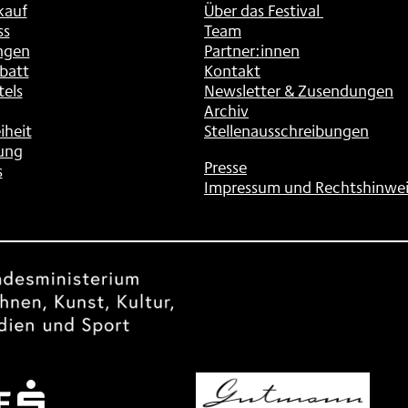
kauf
Über das Festival
ss
Team
ngen
Partner:innen
batt
Kontakt
tels
Newsletter & Zusendungen
Archiv
iheit
Stellenausschreibungen
ung
Presse
s
Impressum und Rechtshinwei