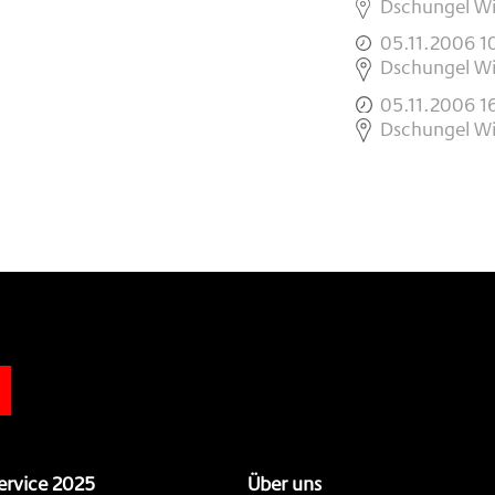
,
Dschungel W
05.11.2006 1
,
Dschungel W
05.11.2006 1
,
Dschungel W
n
ervice 2025
Über uns