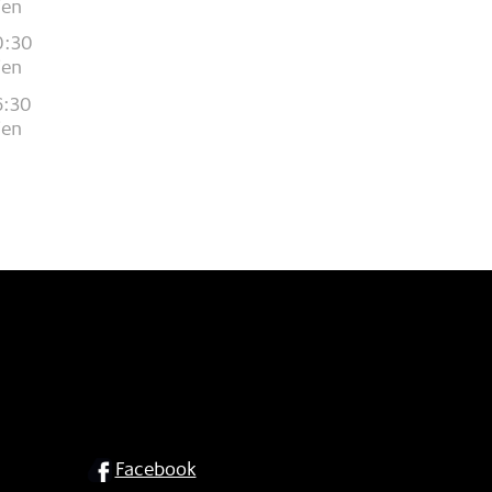
ien
0:30
ien
6:30
ien
SOCIAL
Facebook