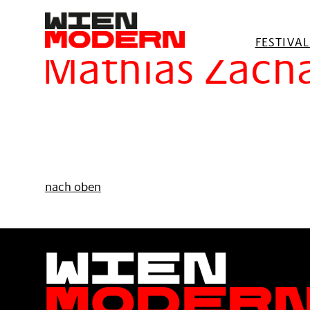
springen
Filter
FESTIVA
Mathias Zacha
nach oben
Wien
Moder