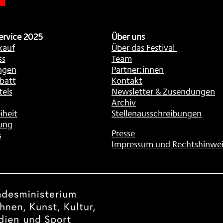
ervice 2025
Über uns
kauf
Über das Festival
ss
Team
ngen
Partner:innen
batt
Kontakt
tels
Newsletter & Zusendungen
Archiv
iheit
Stellenausschreibungen
ung
Presse
s
Impressum und Rechtshinwei