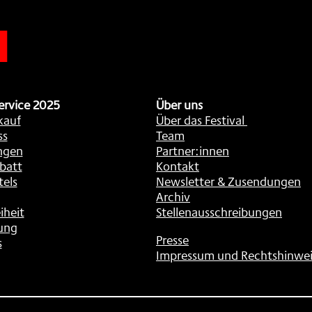
n
ervice 2025
Über uns
kauf
Über das Festival
ss
Team
ngen
Partner:innen
batt
Kontakt
tels
Newsletter & Zusendungen
Archiv
iheit
Stellenausschreibungen
ung
Presse
s
Impressum und Rechtshinwei