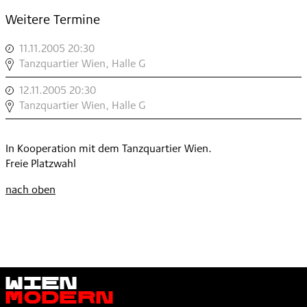
Weitere Termine
11.11.2005 20:30
,
LACHENMANN
Tanzquartier Wien, Halle G
|
12.11.2005 20:30
,
BORIS
LACHENMANN
Tanzquartier Wien, Halle G
CHARMATZ
|
,
BORIS
In Kooperation mit dem Tanzquartier Wien.
CHARMATZ
Freie Platzwahl
,
nach oben
Wien
Modern