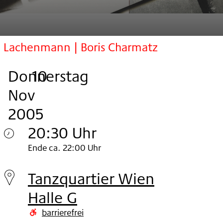
Lachenmann | Boris Charmatz
Donnerstag
,
.
.
10
Nov
2005
20:30 Uhr
Donnerstag
Ende ca. 22:00 Uhr
10.
Tanzquartier Wien
Nov
Halle G
2005
barrierefrei