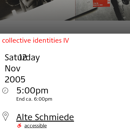
collective identities IV
Saturday
,
.
.
12
Nov
2005
5:00pm
Saturday
End ca. 6:00pm
12.
Alte Schmiede
Nov
accessible