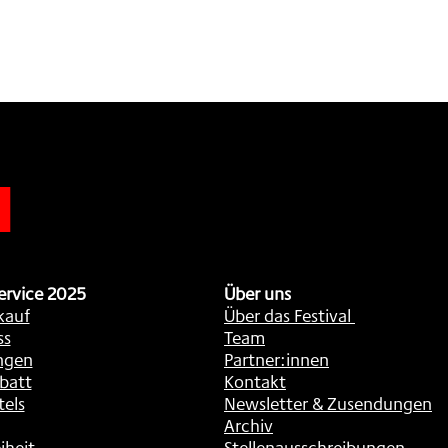
n
ervice 2025
Über uns
kauf
Über das Festival
ss
Team
ngen
Partner:innen
batt
Kontakt
tels
Newsletter & Zusendungen
Archiv
iheit
Stellenausschreibungen