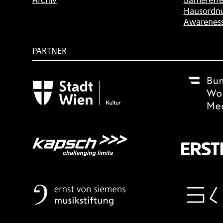
Hausordn
Awarenes
PARTNER
Subventionsgeber
Festivalsponsor
Mit
freundlicher
Unterstützung
von