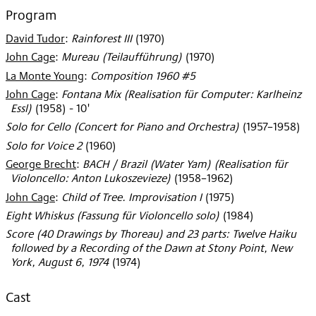
2004
Program
David Tudor
:
Rainforest III
(
1970
)
John Cage
:
Mureau (Teilaufführung)
(
1970
)
La Monte Young
:
Composition 1960 #5
John Cage
:
Fontana Mix (Realisation für Computer: Karlheinz
Essl)
(
1958
)
- 10'
Solo for Cello (Concert for Piano and Orchestra)
(
1957–1958
)
Solo for Voice 2
(
1960
)
George Brecht
:
BACH / Brazil (Water Yam) (Realisation für
Violoncello: Anton Lukoszevieze)
(
1958–1962
)
John Cage
:
Child of Tree. Improvisation I
(
1975
)
Eight Whiskus (Fassung für Violoncello solo)
(
1984
)
Score (40 Drawings by Thoreau) and 23 parts: Twelve Haiku
followed by a Recording of the Dawn at Stony Point, New
York, August 6, 1974
(
1974
)
Cast