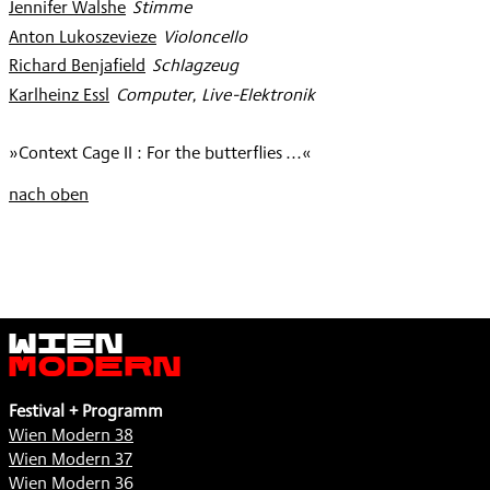
Jennifer Walshe
:
Stimme
Anton Lukoszevieze
:
Violoncello
Richard Benjafield
:
Schlagzeug
Karlheinz Essl
:
Computer, Live-Elektronik
»Context Cage II : For the butterflies ...«
nach oben
Wien
Modern
Festival + Programm
Wien Modern 38
Wien Modern 37
Wien Modern 36